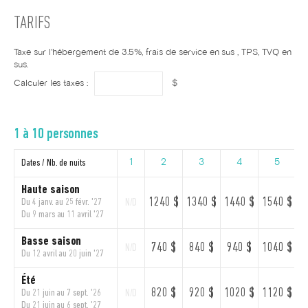
TARIFS
Taxe sur l'hébergement de 3.5%, frais de service en sus , TPS, TVQ en
sus.
Calculer les taxes :
$
1 à 10 personnes
Dates / Nb. de nuits
1
2
3
4
5
Haute saison
1240 $
1340 $
1440 $
1540 $
1
Du 4 janv. au 25 févr. '27
N/D
Du 9 mars au 11 avril '27
Basse saison
740 $
840 $
940 $
1040 $
1
N/D
Du 12 avril au 20 juin '27
Été
820 $
920 $
1020 $
1120 $
1
Du 21 juin au 7 sept. '26
N/D
Du 21 juin au 6 sept. '27