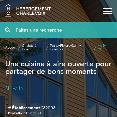
Recherche
Chalets à
Petite-Rivière-Saint-
AUT-
Accueil
louer
François
205
Une cuisine à aire ouverte pour
partager de bons moments
AUT-205
# Établissement
232993
Expiration
2026-11-30