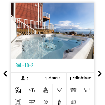
BAL-10-2
s
chambre
salle de bains
4
1
1