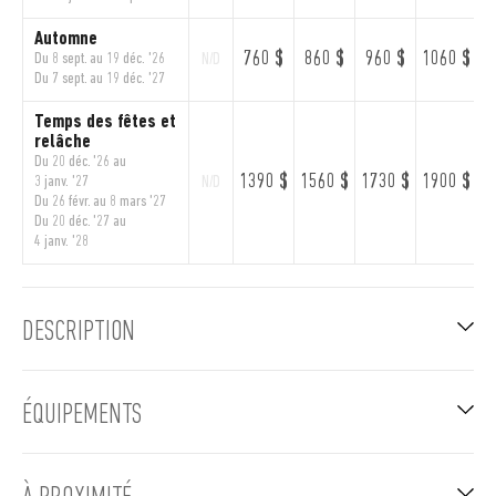
Automne
760 $
860 $
960 $
1060 $
1
Du 8 sept. au 19 déc. '26
N/D
Du 7 sept. au 19 déc. '27
Temps des fêtes et
relâche
Du 20 déc. '26 au
1390 $
1560 $
1730 $
1900 $
2
3 janv. '27
N/D
Du 26 févr. au 8 mars '27
Du 20 déc. '27 au
4 janv. '28
DESCRIPTION
ÉQUIPEMENTS