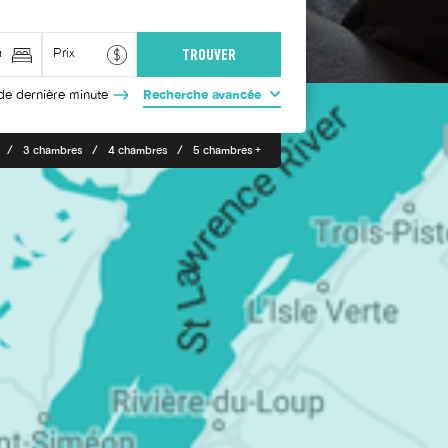
de dernière minute
Recherche avancée
3 chambres
4 chambres
5 chambres +