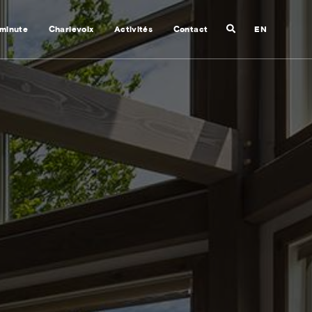
Recherche
 minute
Charlevoix
Activités
Contact
EN
Fermer
la
recherche