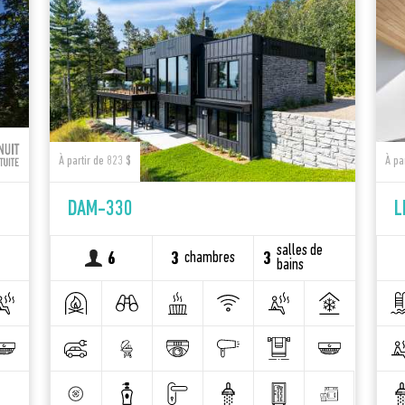
À partir de 823 $
À pa
DAM-330
L
salles de
chambres
6
3
3
bains