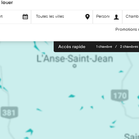
 louer
Promotions 
Accès rapide
1 chambre
2 chambres