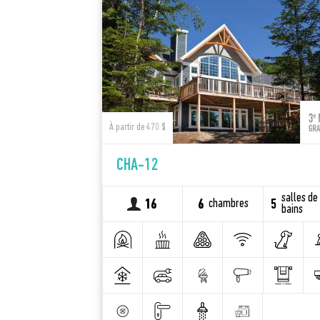
À partir de 470 $
CHA-12
salles de
chambres
16
6
5
bains