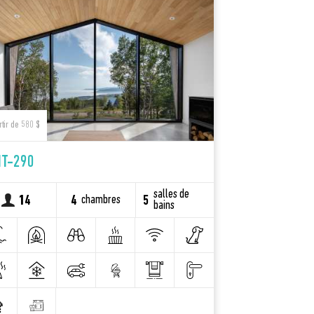
rtir de 580 $
IT-290
salles de
chambres
14
4
5
bains