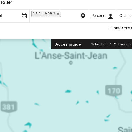
 louer
Saint-Urbain
Promotions 
Accès rapide
1 chambre
2 chambres