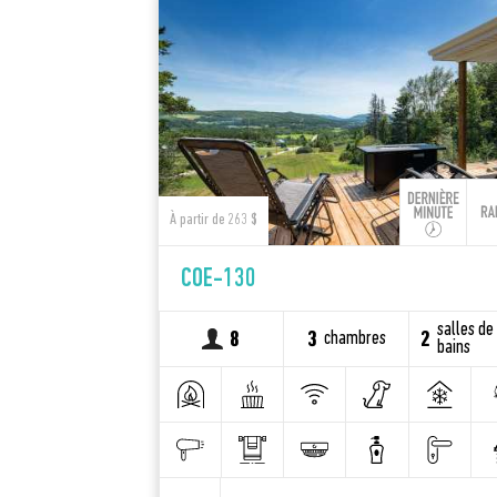
À partir de 263 $
COE-130
salles de
chambres
8
3
2
bains