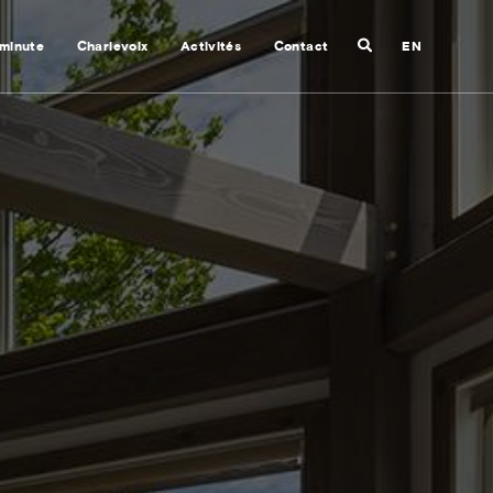
Recherche
 minute
Charlevoix
Activités
Contact
EN
Fermer
la
recherche