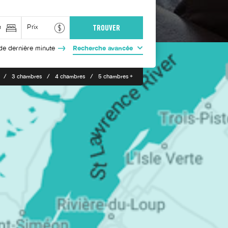
de dernière minute
Recherche avancée
3 chambres
4 chambres
5 chambres +