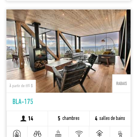
À partir de 685 $
BLA-175
chambres
salles de bains
14
5
4