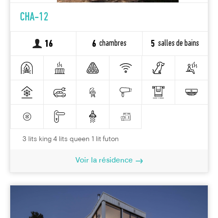
CHA-12
chambres
salles de bains
16
6
5
3 lits king 4 lits queen 1 lit futon
Voir la résidence