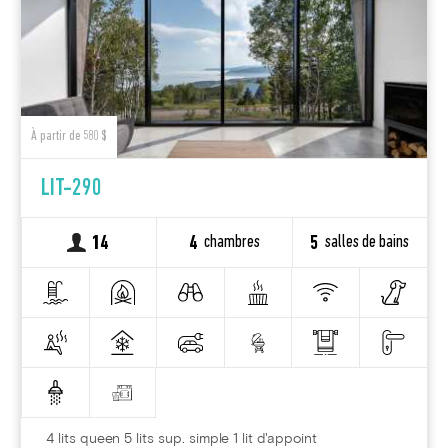
À partir de 580 $
LIT-290
chambres
salles de bains
14
4
5
4 lits queen 5 lits sup. simple 1 lit d'appoint