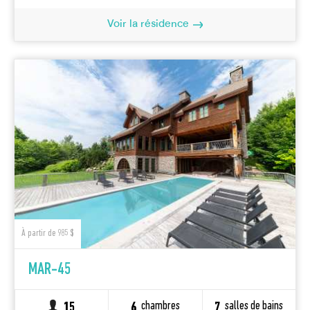
Voir la résidence
À partir de 985 $
MAR-45
chambres
salles de bains
15
6
7