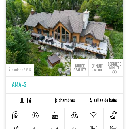
À partir de 353 $
AMA-2
chambres
salles de bains
16
8
4