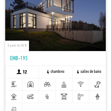
À partir de 680 $
EMB-195
chambres
salles de bains
12
4
4