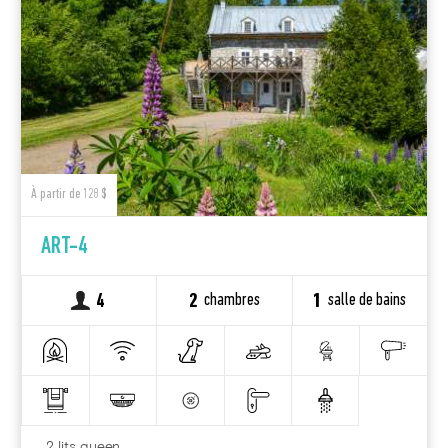
À partir de 128 $
ART-4
chambres
salle de bains
4
2
1
2 lits queen