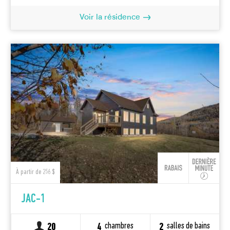
Voir la résidence
À partir de 256 $
JAC-1
chambres
salles de bains
20
4
2