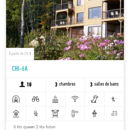
À partir de 214 $
CHI-6A
chambres
salles de bains
10
3
3
3 lits queen 2 lits futon