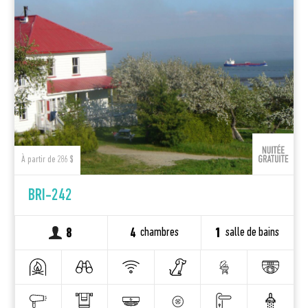
À partir de 286 $
BRI-242
chambres
salle de bains
8
4
1