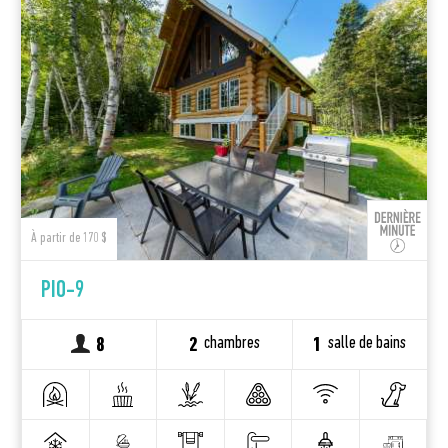
À partir de 170 $
PIO-9
chambres
salle de bains
8
2
1