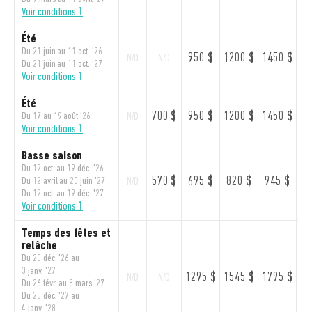
Voir conditions 1
Été
Du 21 juin au 11 oct. '26
950 $
1200 $
1450 $
17
N/D
N/D
Du 21 juin au 11 oct. '27
Voir conditions 1
Été
700 $
950 $
1200 $
1450 $
17
Du 17 au 19 août '26
N/D
Voir conditions 1
Basse saison
Du 12 oct. au 19 déc. '26
570 $
695 $
820 $
945 $
10
Du 12 avril au 20 juin '27
N/D
Du 12 oct. au 19 déc. '27
Voir conditions 1
Temps des fêtes et
relâche
Du 20 déc. '26 au
3 janv. '27
1295 $
1545 $
1795 $
20
N/D
N/D
Du 26 févr. au 8 mars '27
Du 20 déc. '27 au
4 janv. '28