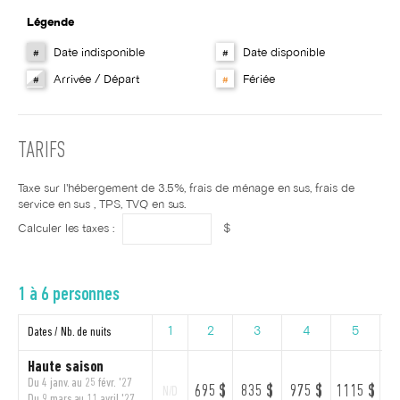
Légende
Date indisponible
Date disponible
#
#
Arrivée / Départ
Fériée
#
#
TARIFS
Taxe sur l'hébergement de 3.5%, frais de ménage en sus, frais de
service en sus , TPS, TVQ en sus.
Calculer les taxes :
$
1 à 6 personnes
Dates / Nb. de nuits
1
2
3
4
5
Haute saison
Du 4 janv. au 25 févr. '27
695 $
835 $
975 $
1115 $
12
N/D
Du 9 mars au 11 avril '27