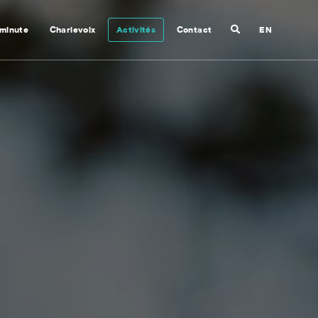
Recherche
 minute
Charlevoix
Activités
Contact
EN
Fermer
la
recherche