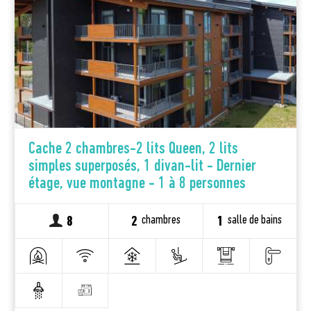
Cache 2 chambres-2 lits Queen, 2 lits
simples superposés, 1 divan-lit - Dernier
étage, vue montagne - 1 à 8 personnes
chambres
salle de bains
8
2
1