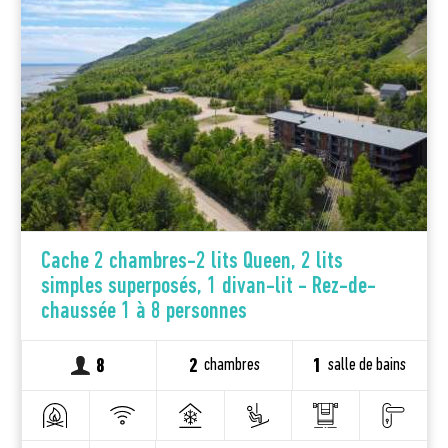
Cache 2 chambres-2 lits Queen, 2 lits
simples superposés, 1 divan-lit - Rez-de-
chaussée 1 à 8 personnes
chambres
salle de bains
8
2
1