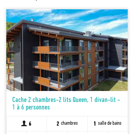
Cache 2 chambres-2 lits Queen, 1 divan-lit -
1 à 6 personnes
chambres
salle de bains
6
2
1